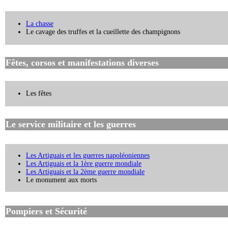
La chasse
Le cavage des truffes et la cueillette des champignons
Fêtes, corsos et manifestations diverses
Les fêtes
Le service militaire et les guerres
Les Artiguais et les guerres napoléoniennes
Les Artiguais et la 1ère guerre mondiale
Les Artiguais et la 2ème guerre mondiale
Le monument aux morts
Pompiers et Sécurité