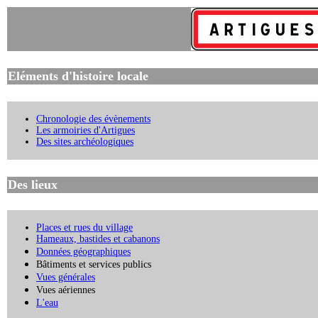
Eléments d'histoire locale
Chronologie des évènements
Les armoiries d'Artigues
Des sites archéologiques
Des lieux
Places et rues du village
Hameaux, bastides et cabanons
Données géographiques
Bâtiments et services publics
Vues générales
Vues aériennes
L'eau