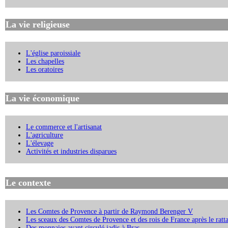
La vie religieuse
L'église paroissiale
Les chapelles
Les oratoires
La vie économique
Le commerce et l'artisanat
L'agriculture
L'élevage
Activités et industries disparues
Le contexte
Les Comtes de Provence à partir de Raymond Berenger V
Les sceaux des Comtes de Provence et des rois de France après le rat
Des monnaies ayant circulé jadis à Bras