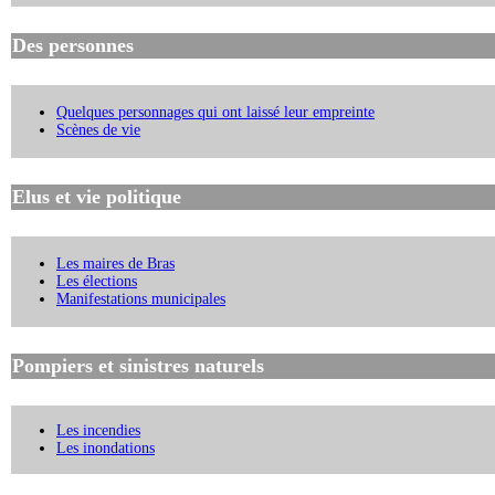
Des personnes
Quelques personnages qui ont laissé leur empreinte
Scènes de vie
Elus et vie politique
Les maires de Bras
Les élections
Manifestations municipales
Pompiers et sinistres naturels
Les incendies
Les inondations