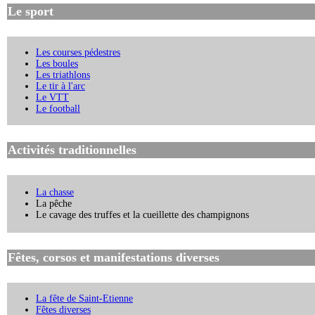
Le sport
Les courses pédestres
Les boules
Les triathlons
Le tir à l'arc
Le VTT
Le football
Activités traditionnelles
La chasse
La pêche
Le cavage des truffes et la cueillette des champignons
Fêtes, corsos et manifestations diverses
La fête de Saint-Etienne
Fêtes diverses