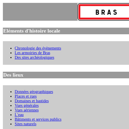
Eléments d'histoire locale
Chronologie des évènements
Les armoiries de Bras
Des sites archéologiques
Des lieux
Données géographiques
Places et rues
Domaines et bastides
Vues générales
Vues aériennes
L'eau
Bâtiments et services publics
Sites naturels