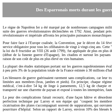
Des Esparronais morts durant les guer
Le règne de Napoléon Ier a été marqué par de nombreuses campagnes militair
suite des guerres révolutionnaires déclenchées en 1792. Ainsi, pendant près
révolutionnaire et impériale affronta les principales puissances monarchiques
Pour faire face à l'Europe coalisée, la Convention, par le décret du 14 févrie
service obligatoire pour tous les célibataires de vingt à vingt-cinq ans. Cette
la loi du 8 fructidor an VIII (26 août 1799), fut appliquée de plus en plus 
(début de la funeste guerre d'Espagne), les citadins et surtout les paysan
raison de son coût de plus en plus élevé en vies humaines.
La plupart des études statistiques portant sur les guerres napoléoniennes éval
à peu près 3% de la population totale de la France estimée à 30 millions d'hab
Les blessures de guerre guérissaient rarement sans complications, car leur tra
limitées aux membres (bras, jambes et pieds). En principe, chaque régimen
médical, c'est-à-dire 54 kg de linge à pansements, 12,5 kg de charpie et u
transporté sur une charrette de paysan et exposé à toutes les intempéries, fau
La peur des complications faisait recourir, d'une façon hâtive et désordon
perfection technique par Larrey et son équipe qui "coupent les membres 
cicatrisation des plaies s'accompagnait souvent de suppurations, qui ouvraient
pourriture d'hôpital. Selon un rapport de Larrey, environ 10% des blessés ho