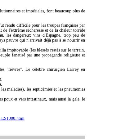
lutionnaires et impériales, font beaucoup plus de
ut rendu difficile pour les troupes françaises par
nt de l'extrême sécheresse et de la chaleur torride
eau, les dangereux vins d'Espagne, trop peu de
ys pauvre qui n'arrivait déjà pas à se nourrir en
lla impitoyable (les blessés restés sur le terrain,
peuple fanatisé par une propagande religieuse et
les "fièvres". Le célèbre chirurgien Larrey en
),
),
s les maladies), les septicémies et les pneumonies
s poux et vers intestinaux, mais aussi la gale, le
TES1000.html