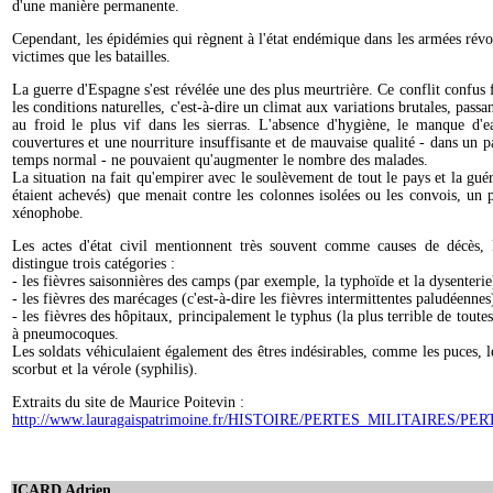
d'une manière permanente.
Cependant, les épidémies qui règnent à l'état endémique dans les armées révo
victimes que les batailles.
La guerre d'Espagne s'est révélée une des plus meurtrière. Ce conflit confus f
les conditions naturelles, c'est-à-dire un climat aux variations brutales, passa
au froid le plus vif dans les sierras. L'absence d'hygiène, le manque d'
couvertures et une nourriture insuffisante et de mauvaise qualité - dans un pa
temps normal - ne pouvaient qu'augmenter le nombre des malades.
La situation na fait qu'empirer avec le soulèvement de tout le pays et la guéri
étaient achevés) que menait contre les colonnes isolées ou les convois, un 
xénophobe.
Les actes d'état civil mentionnent très souvent comme causes de décès, 
distingue trois catégories :
- les fièvres saisonnières des camps (par exemple, la typhoïde et la dysenterie
- les fièvres des marécages (c'est-à-dire les fièvres intermittentes paludéennes
- les fièvres des hôpitaux, principalement le typhus (la plus terrible de toute
à pneumocoques.
Les soldats véhiculaient également des êtres indésirables, comme les puces, le
scorbut et la vérole (syphilis).
Extraits du site de Maurice Poitevin :
http://www.lauragaispatrimoine.fr/HISTOIRE/PERTES_MILITAIRES/PER
ICARD Adrien