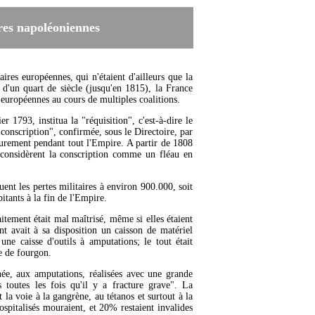
res napoléoniennes
es européennes, qui n'étaient d'ailleurs que la
 d'un quart de siècle (jusqu'en 1815), la France
 européennes au cours de multiples coalitions.
r 1793, institua la "réquisition", c'est-à-dire le
 "conscription", confirmée, sous le Directoire, par
durement pendant tout l'Empire. A partir de 1808
s considèrent la conscription comme un fléau en
uent les pertes militaires à environ 900.000, soit
itants à la fin de l'Empire.
itement était mal maîtrisé, même si elles étaient
t avait à sa disposition un caisson de matériel
ne caisse d'outils à amputations; le tout était
te de fourgon.
née, aux amputations, réalisées avec une grande
toutes les fois qu'il y a fracture grave". La
 la voie à la gangrène, au tétanos et surtout à la
spitalisés mouraient, et 20% restaient invalides