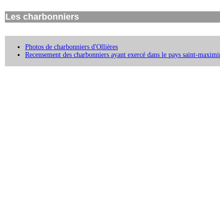
Les charbonniers
Photos de charbonniers d'Ollières
Recensement des charbonniers ayant exercé dans le pays saint-maximi