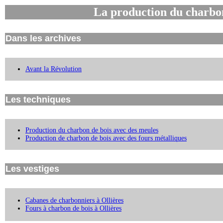
La production du charbon
Dans les archives
Avant la Révolution
Les techniques
Production du charbon de bois avec des meules
Production de charbon de bois avec des fours métalliques
Les vestiges
Cabanes de charbonniers à Ollières
Fours à charbon de bois à Ollières