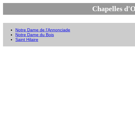
Chapelles d'O
Notre Dame de l'Annonciade
Notre Dame du Bois
Saint Hilaire