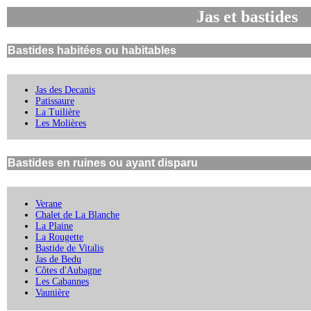
Jas et bastides
Bastides habitées ou habitables
Jas des Decanis
Patissaure
La Tuilière
Les Molières
Bastides en ruines ou ayant disparu
Verane
Chalet de La Blanche
La Plaine
La Rougette
Bastide de Vitalis
Jas de Bedu
Côtes d'Aubagne
Les Cabannes
Vaunière