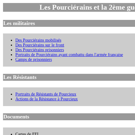
Les Pourciérains
et la 2ème g
Les militaires
Des Pourciérains mobilisés
Des Pourciérains sur le front
Des Pourciérains prisonniers
Portraits de Pourciérains ayant combattu dans l'armée française
Camps de prisonniers
Les Résistants
Portraits de Résistants de Pourcieux
Actions de la Résistance à Pourcieux
Documents
Cartes de FFI