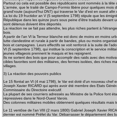
Partout où cela est possible des républicains sont nommés à la tête 
L'armée, que le traité de Campo-Formio libère pour quelques mois de l
grand'route (aujourd'hui DN7) qui traverse le Var d'est en ouest afin 
La loi du 19 fructidor an V (5 septembre 1798) stipule que les émigrés
République dans les quinze jours sous peine d'être traduits devant u
sont détenus doivent être déportés.
La réaction ne se fait pas attendre, les plus riches partent à l'étrange
bois.
A partir de l'an VI la Terreur blanche est donc de moins en moins urb
lutte clandestine et rurale à partir de bandes, plus ou moins organisé
bois et campagnes. Leurs effectifs se voit renforcé à la suite de l'ado
VI (5 septembre 1798), qui institue la conscription et le service mili
jeunes villageois prennent le maquis et les rejoignent.
Ils ne sortent des bois que pour accomplir des raids avec des motivat
cibles favorites sont des militaires, des fermes isolées, des riches
villages.
3) La réaction des pouvoirs publics
Le 15 floréal an VI (4 mai 1798), le Var est doté d'un nouveau chef 
Joseph Xavier RICARD qui après avoir été membre des Etats Généra
Commissaire du Directoire exécutif.
La plupart de ses courriers adressés au Ministre de la Police font ét
répressives dans le Nord-Ouest Varois.
Des colonnes militaires mobiles obtiennent quelques résultats mais t
Le 11 ventôse de l'an VIII (2 mars 1800) Gabriel Joseph Xavier R
dernier est nommé Préfet du Var. Débarrasser le département des b