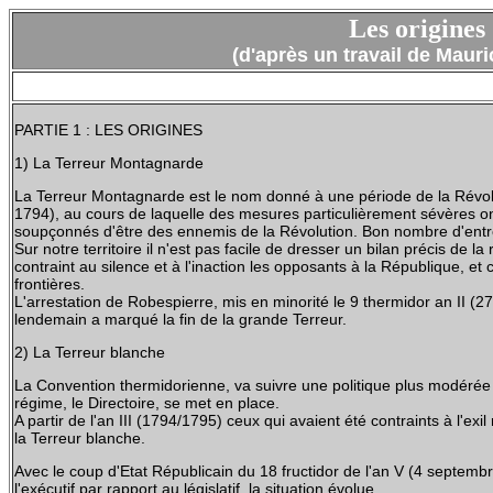
Les origines
(d'après un travail de Maur
PARTIE 1 : LES ORIGINES
1) La Terreur Montagnarde
La Terreur Montagnarde est le nom donné à une période de la Révoluti
1794), au cours de laquelle des mesures particulièrement sévères on
soupçonnés d'être des ennemis de la Révolution. Bon nombre d'entre e
Sur notre territoire il n'est pas facile de dresser un bilan précis de la
contraint au silence et à l'inaction les opposants à la République, et
frontières.
L'arrestation de Robespierre, mis en minorité le 9 thermidor an II (27 
lendemain a marqué la fin de la grande Terreur.
2) La Terreur blanche
La Convention thermidorienne, va suivre une politique plus modérée 
régime, le Directoire, se met en place.
A partir de l'an III (1794/1795) ceux qui avaient été contraints à l'exi
la Terreur blanche.
Avec le coup d'Etat Républicain du 18 fructidor de l'an V (4 septem
l'exécutif par rapport au législatif, la situation évolue.