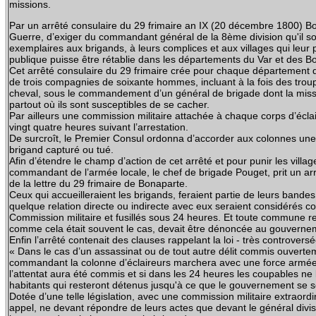
missions.
Par un arrêté consulaire du 29 frimaire an IX (20 décembre 1800) 
Guerre, d’exiger du commandant général de la 8ème division qu'il soit 
exemplaires aux brigands, à leurs complices et aux villages qui leur pr
publique puisse être rétablie dans les départements du Var et des
Cet arrêté consulaire du 29 frimaire crée pour chaque département
de trois compagnies de soixante hommes, incluant à la fois des trou
cheval, sous le commandement d’un général de brigade dont la missi
partout où ils sont susceptibles de se cacher.
Par ailleurs une commission militaire attachée à chaque corps d’écl
vingt quatre heures suivant l’arrestation.
De surcroît, le Premier Consul ordonna d’accorder aux colonnes u
brigand capturé ou tué.
Afin d’étendre le champ d’action de cet arrêté et pour punir les villag
commandant de l’armée locale, le chef de brigade Pouget, prit un arrê
de la lettre du 29 frimaire de Bonaparte.
Ceux qui accueilleraient les brigands, feraient partie de leurs bandes
quelque relation directe ou indirecte avec eux seraient considérés 
Commission militaire et fusillés sous 24 heures. Et toute commune re
comme cela était souvent le cas, devait être dénoncée au gouvern
Enfin l’arrêté contenait des clauses rappelant la loi - très controvers
« Dans le cas d’un assassinat ou de tout autre délit commis ouverte
commandant la colonne d’éclaireurs marchera avec une force armée
l’attentat aura été commis et si dans les 24 heures les coupables ne lu
habitants qui resteront détenus jusqu'à ce que le gouvernement se 
Dotée d’une telle législation, avec une commission militaire extraor
appel, ne devant répondre de leurs actes que devant le général divis