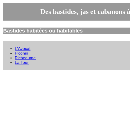
Des bastides, jas et cabanons 
Bastides habitées ou habitables
L'Avocat
Piconin
Richeaume
La Tour