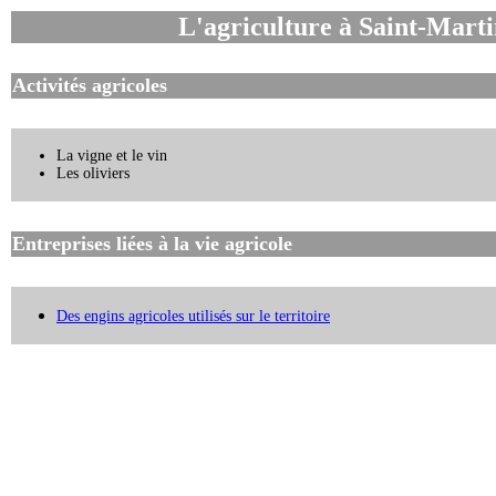
L'agriculture
à Saint-Marti
Activités agricoles
La vigne et le vin
Les oliviers
Entreprises liées à la vie agricole
Des engins agricoles utilisés sur le territoire