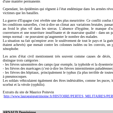
d'une manière permanente.
Cependant, les épidémies qui règnent à l'état endémique dans les armées révo
victimes que les batailles.
La guerre d'Espagne s'est révélée une des plus meurtrière. Ce conflit confus f
les conditions naturelles, c'est-à-dire un climat aux variations brutales, passa
au froid le plus vif dans les sierras. L'absence d'hygiène, le manque d'
couvertures et une nourriture insuffisante et de mauvaise qualité - dans un pa
temps normal - ne pouvaient qu'augmenter le nombre des malades.
La situation na fait qu'empirer avec le soulèvement de tout le pays et la guéri
étaient achevés) que menait contre les colonnes isolées ou les convois, un 
xénophobe.
Les actes d'état civil mentionnent très souvent comme causes de décès, 
distingue trois catégories :
- les fièvres saisonnières des camps (par exemple, la typhoïde et la dysenterie
- les fièvres des marécages (c'est-à-dire les fièvres intermittentes paludéennes
- les fièvres des hôpitaux, principalement le typhus (la plus terrible de toute
à pneumocoques.
Les soldats véhiculaient également des êtres indésirables, comme les puces, le
scorbut et la vérole (syphilis).
Extraits du site de Maurice Poitevin
:
http://www.lauragaispatrimoine.fr/HISTOIRE/PERTES_MILITAIRES/PE
ARNAUD Dominique