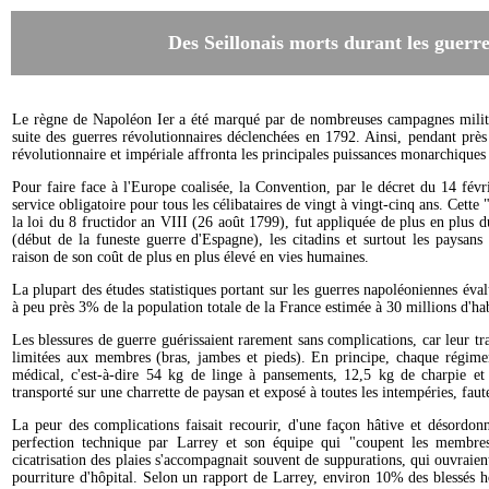
Des Seillonais morts durant les guerr
Le règne de Napoléon Ier a été marqué par de nombreuses campagnes militair
suite des guerres révolutionnaires déclenchées en 1792. Ainsi, pendant près
révolutionnaire et impériale affronta les principales puissances monarchiques
Pour faire face à l'Europe coalisée, la Convention, par le décret du 14 févrie
service obligatoire pour tous les célibataires de vingt à vingt-cinq ans. Cette
la loi du 8 fructidor an VIII (26 août 1799), fut appliquée de plus en plus 
(début de la funeste guerre d'Espagne), les citadins et surtout les paysan
raison de son coût de plus en plus élevé en vies humaines.
La plupart des études statistiques portant sur les guerres napoléoniennes éval
à peu près 3% de la population totale de la France estimée à 30 millions d'hab
Les blessures de guerre guérissaient rarement sans complications, car leur tra
limitées aux membres (bras, jambes et pieds). En principe, chaque régimen
médical, c'est-à-dire 54 kg de linge à pansements, 12,5 kg de charpie et u
transporté sur une charrette de paysan et exposé à toutes les intempéries, fau
La peur des complications faisait recourir, d'une façon hâtive et désordon
perfection technique par Larrey et son équipe qui "coupent les membres 
cicatrisation des plaies s'accompagnait souvent de suppurations, qui ouvraient
pourriture d'hôpital. Selon un rapport de Larrey, environ 10% des blessés ho