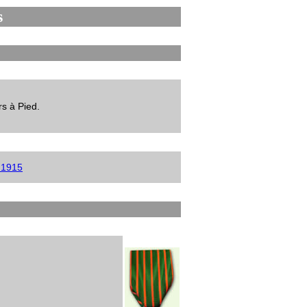
s
s à Pied.
 1915