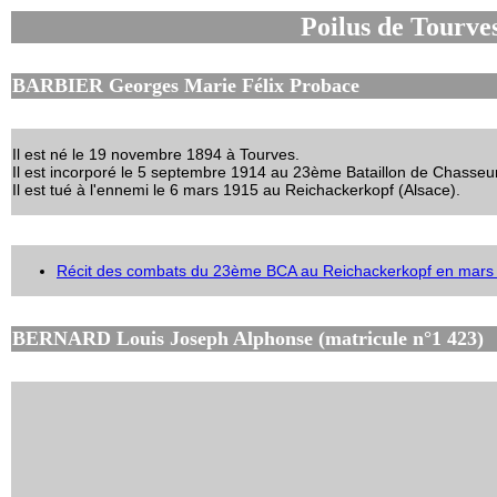
Poilus de Tourve
BARBIER Georges Marie Félix Probace
Il est né le 19 novembre 1894 à Tourves.
Il est incorporé le 5 septembre 1914 au 23ème Bataillon de Chasseur
Il est tué à l'ennemi le 6 mars 1915 au Reichackerkopf (Alsace).
Récit des combats du 23ème BCA au Reichackerkopf en mars
BERNARD Louis Joseph Alphonse (matricule n°1 423)