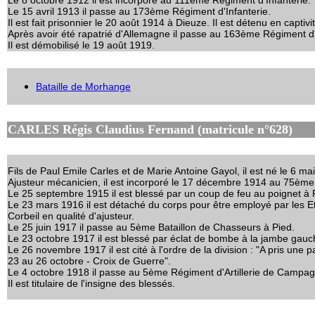
Le 8 octobre 1912 il est incorporé au 111ème Régiment d'Infanterie.
Le 15 avril 1913 il passe au 173ème Régiment d'Infanterie.
Il est fait prisonnier le 20 août 1914 à Dieuze. Il est détenu en ca
Après avoir été rapatrié d'Allemagne il passe au 163ème Régiment d'
Il est démobilisé le 19 août 1919.
Bataille de Morhange
CARLES Régis Claudius Fernand (matricule n°628)
Fils de Paul Emile Carles et de Marie Antoine Gayol, il est né le 6 ma
Ajusteur mécanicien, il est incorporé le 17 décembre 1914 au 75ème 
Le 25 septembre 1915 il est blessé par un coup de feu au poignet à 
Le 23 mars 1916 il est détaché du corps pour être employé par les E
Corbeil en qualité d'ajusteur.
Le 25 juin 1917 il passe au 5ème Bataillon de Chasseurs à Pied.
Le 23 octobre 1917 il est blessé par éclat de bombe à la jambe ga
Le 26 novembre 1917 il est cité à l'ordre de la division : "A pris une 
23 au 26 octobre - Croix de Guerre".
Le 4 octobre 1918 il passe au 5ème Régiment d'Artillerie de Campa
Il est titulaire de l'insigne des blessés.