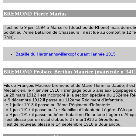
BREMOND Pierre Marius
Il est né le 9 juin 1894 à Marseille (Bouches-du-Rhône) mais domicili
Soldat au 7ème Bataillon de Chasseurs , il est tué au combat le 12 f
Rhin).
Bataille du Hartmannswillerkopf durant l'année 1915
BREMOND Probace Berthin Maurice (matricule n°341)
Fils de François Maurice Bremond et de Marie Hermine Baude, il es
Mécanicien, le 4 janvier 1910 il s'engage pour 5 ans aux Equipages de
Le 28 mars 1912 il est incorporé à la section spéciale du 152ème Rég
le 9 décembre 1912 il passe au 112ème Régiment d'Infanterie.
Le 1 juillet 1913 il passe au 3ème Régiment d'Infanterie.
Le 1 juin 1917 il passe au 1er Bataillon d'Infanterie Légère d'Afrique.
Le 9 juin 1917 il passe au 5ème Bataillon d'Infanterie Légère d'Afriqu
Il est blessé par un éclat d'obus le 27 mai 1918 à Grouillons.
Il est de nouveau blessé le 14 septembre 1918 à Bourlandou.