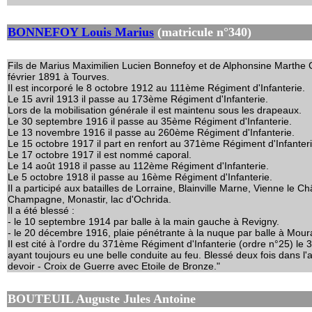
BONNEFOY Louis Marius
(matricule n°340)
Fils de Marius Maximilien Lucien Bonnefoy et de Alphonsine Marthe Ga
février 1891 à Tourves.
Il est incorporé le 8 octobre 1912 au 111ème Régiment d'Infanterie.
Le 15 avril 1913 il passe au 173ème Régiment d'Infanterie.
Lors de la mobilisation générale il est maintenu sous les drapeaux.
Le 30 septembre 1916 il passe au 35ème Régiment d'Infanterie.
Le 13 novembre 1916 il passe au 260ème Régiment d'Infanterie.
Le 15 octobre 1917 il part en renfort au 371ème Régiment d'Infanteri
Le 17 octobre 1917 il est nommé caporal.
Le 14 août 1918 il passe au 112ème Régiment d'Infanterie.
Le 5 octobre 1918 il passe au 16ème Régiment d'Infanterie.
Il a participé aux batailles de Lorraine, Blainville Marne, Vienne le 
Champagne, Monastir, lac d'Ochrida.
Il a été blessé :
- le 10 septembre 1914 par balle à la main gauche à Revigny.
- le 20 décembre 1916, plaie pénétrante à la nuque par balle à Moura
Il est cité à l'ordre du 371ème Régiment d'Infanterie (ordre n°25) le
ayant toujours eu une belle conduite au feu. Blessé deux fois dans 
devoir - Croix de Guerre avec Etoile de Bronze."
BOUTEUIL Auguste Jules Antoine