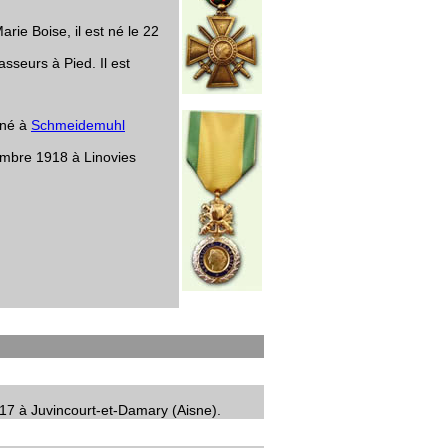
ie Boise, il est né le 22
sseurs à Pied. Il est
rné à
Schmeidemuhl
vembre 1918 à Linovies
917 à Juvincourt-et-Damary (Aisne).