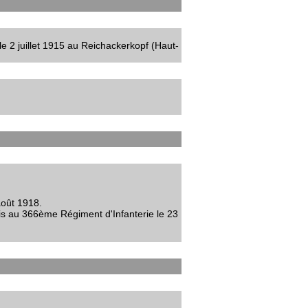
le 2 juillet 1915 au Reichackerkopf (Haut-
 août 1918.
is au 366ème Régiment d'Infanterie le 23