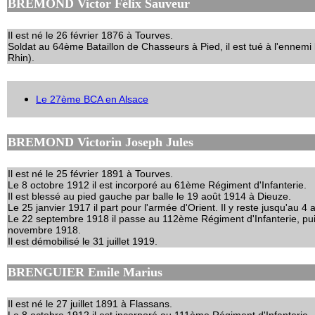
BREMOND Victor Félix Sauveur
Il est né le 26 février 1876 à Tourves.
Soldat au 64ème Bataillon de Chasseurs à Pied, il est tué à l'ennemi 
Rhin).
Le 27ème BCA en Alsace
BREMOND Victorin Joseph Jules
Il est né le 25 février 1891 à Tourves.
Le 8 octobre 1912 il est incorporé au 61ème Régiment d'Infanterie.
Il est blessé au pied gauche par balle le 19 août 1914 à Dieuze.
Le 25 janvier 1917 il part pour l'armée d'Orient. Il y reste jusqu'au 4
Le 22 septembre 1918 il passe au 112ème Régiment d'Infanterie, pu
novembre 1918.
Il est démobilisé le 31 juillet 1919.
BRENGUIER Emile Marius
Il est né le 27 juillet 1891 à Flassans.