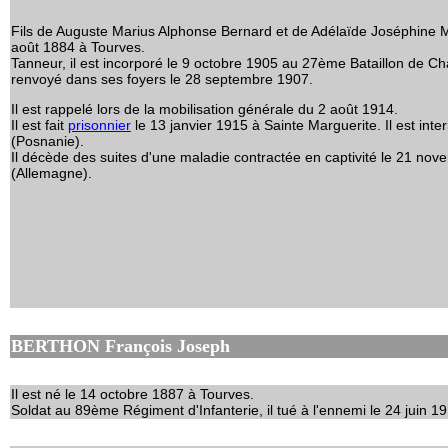
Fils de Auguste Marius Alphonse Bernard et de Adélaïde Joséphine Mar
août 1884 à Tourves.
Tanneur, il est incorporé le 9 octobre 1905 au 27ème Bataillon de Cha
renvoyé dans ses foyers le 28 septembre 1907.
Il est rappelé lors de la mobilisation générale du 2 août 1914.
Il est fait
prisonnier
le 13 janvier 1915 à Sainte Marguerite. Il est inte
(Posnanie).
Il décède des suites d'une maladie contractée en captivité le 21 no
(Allemagne).
BERTHON François Joseph
Il est né le 14 octobre 1887 à Tourves.
Soldat au 89ème Régiment d'Infanterie, il tué à l'ennemi le 24 juin 1