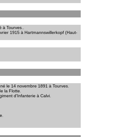
é à Tourves..
évrier 1915 à Hartmannswillerkopf (Haut-
t né le 14 novembre 1891 à Tourves.
 la Flotte.
iment d'Infanterie à Calvi.
e.