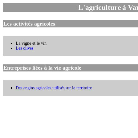
L'agriculture
à Va
Les activités agricoles
La vigne et le vin
Les olives
Entreprises liées à la vie agricole
Des engins agricoles utilisés sur le territoire