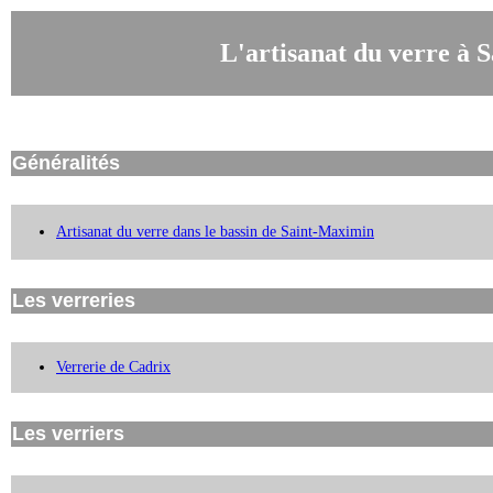
L'artisanat du verre à 
Généralités
Artisanat du verre dans le bassin de Saint-Maximin
Les verreries
Verrerie de Cadrix
Les verriers