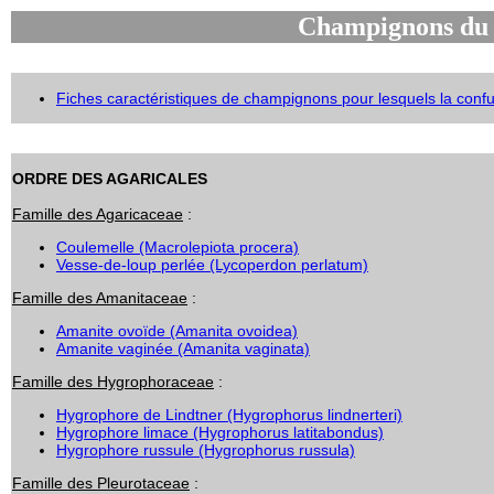
Champignons du t
Fiches caractéristiques de champignons pour lesquels la confu
ORDRE DES AGARICALES
Famille des Agaricaceae
:
Coulemelle (Macrolepiota procera)
Vesse-de-loup perlée (Lycoperdon perlatum)
Famille des Amanitaceae
:
Amanite ovoïde (Amanita ovoidea)
Amanite vaginée (Amanita vaginata)
Famille des Hygrophoraceae
:
Hygrophore de Lindtner (Hygrophorus lindnerteri)
Hygrophore limace (Hygrophorus latitabondus)
Hygrophore russule (Hygrophorus russula)
Famille des Pleurotaceae
: