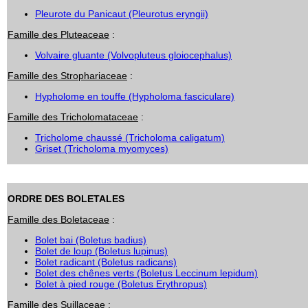
Pleurote du Panicaut (Pleurotus eryngii)
Famille des Pluteaceae
:
Volvaire gluante (Volvopluteus gloiocephalus)
Famille des Strophariaceae
:
Hypholome en touffe (Hypholoma fasciculare)
Famille des Tricholomataceae
:
Tricholome chaussé (Tricholoma caligatum)
Griset (Tricholoma myomyces)
ORDRE DES BOLETALES
Famille des Boletaceae
:
Bolet bai (Boletus badius)
Bolet de loup (Boletus lupinus)
Bolet radicant (Boletus radicans)
Bolet des chênes verts (Boletus Leccinum lepidum)
Bolet à pied rouge (Boletus Erythropus)
Famille des
Suillaceae
: