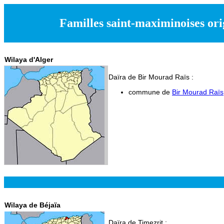
Familles saint-maximinoises ori
Wilaya d'Alger
Daïra de Bir Mourad Raïs :
commune de
Bir Mourad Raïs
Wilaya de Béjaïa
Daïra de Timezrit :