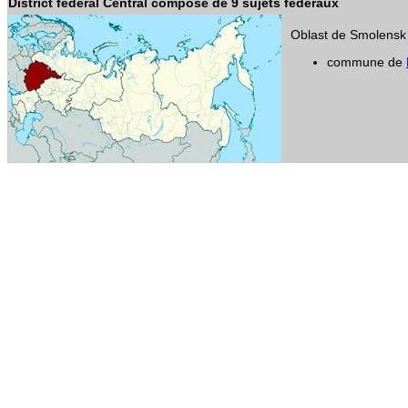
District fédéral Central composé de 9 sujets fédéraux
Oblast de Smolensk
commune de