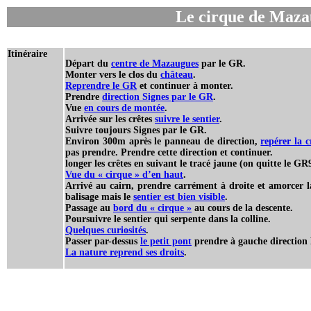
Le cirque de Maza
Itinéraire
Départ du
centre de Mazaugues
par le GR.
Monter vers le clos du
château
.
Reprendre le GR
et continuer à monter.
Prendre
direction Signes par le GR
.
Vue
en cours de montée
.
Arrivée sur les crêtes
suivre le sentier
.
Suivre toujours Signes par le GR.
Environ 300m après le panneau de direction,
repérer la 
pas prendre. Prendre cette direction et continuer.
longer les crêtes en suivant le tracé jaune (on quitte le GR
Vue du « cirque » d’en haut
.
Arrivé au cairn, prendre carrément à droite et amorcer la 
balisage mais le
sentier est bien visible
.
Passage au
bord du « cirque »
au cours de la descente.
Poursuivre le sentier qui serpente dans la colline.
Quelques curiosités
.
Passer par-dessus
le petit pont
prendre à gauche direction
La nature reprend ses droits
.