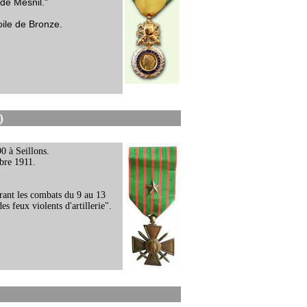
de Mesnil."
toile de Bronze.
)
0 à Seillons.
obre 1911.
urant les combats du 9 au 13
s feux violents d'artillerie".