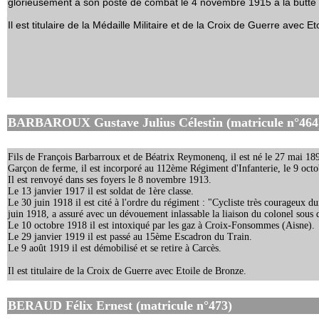
glorieusement à son poste de combat le 4 novembre 1915 à la butte 
Il est titulaire de la Médaille Militaire et de la Croix de Guerre avec E
BARBAROUX Gustave Julius Célestin (matricule n°464
Fils de François Barbarroux et de Béatrix Reymonenq, il est né le 27 mai 189
Garçon de ferme, il est incorporé au 112ème Régiment d'Infanterie, le 9 oct
Il est renvoyé dans ses foyers le 8 novembre 1913.
Le 13 janvier 1917 il est soldat de 1ère classe.
Le 30 juin 1918 il est cité à l'ordre du régiment : "Cycliste très courageux d
juin 1918, a assuré avec un dévouement inlassable la liaison du colonel sous de
Le 10 octobre 1918 il est intoxiqué par les gaz à Croix-Fonsommes (Aisne).
Le 29 janvier 1919 il est passé au 15ème Escadron du Train.
Le 9 août 1919 il est démobilisé et se retire à Carcès.
Il est titulaire de la Croix de Guerre avec Etoile de Bronze.
BERAUD Félix Ernest (matricule n°473)