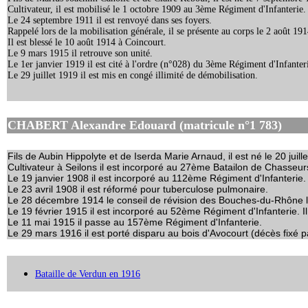
Cultivateur, il est mobilisé le 1 octobre 1909 au 3ème Régiment d'Infanterie.
Le 24 septembre 1911 il est renvoyé dans ses foyers.
Rappelé lors de la mobilisation générale, il se présente au corps le 2 août 191
Il est blessé le 10 août 1914 à Coincourt.
Le 9 mars 1915 il retrouve son unité.
Le 1er janvier 1919 il est cité à l'ordre (n°028) du 3ème Régiment d'Infanterie
Le 29 juillet 1919 il est mis en congé illimité de démobilisation.
CHABERT Alexandre Edouard (matricule n°1 783)
Fils de Aubin Hippolyte et de Iserda Marie Arnaud, il est né le 20 jui
Cultivateur à Seilons il est incorporé au 27ème Batailon de Chasseur
Le 19 janvier 1908 il est incorporé au 112ème Régiment d'Infanterie.
Le 23 avril 1908 il est réformé pour tuberculose pulmonaire.
Le 28 décembre 1914 le conseil de révision des Bouches-du-Rhône l
Le 19 février 1915 il est incorporé au 52ème Régiment d'Infanterie. I
Le 11 mai 1915 il passe au 157ème Régiment d'Infanterie.
Le 29 mars 1916 il est porté disparu au bois d'Avocourt (décès fixé 
Bataille de Verdun en 1916