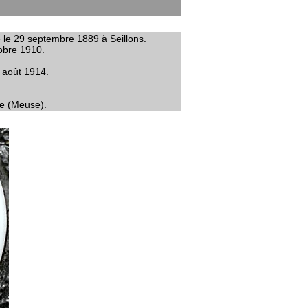
é le 29 septembre 1889 à Seillons.
tobre 1910.
2 août 1914.
ne (Meuse).