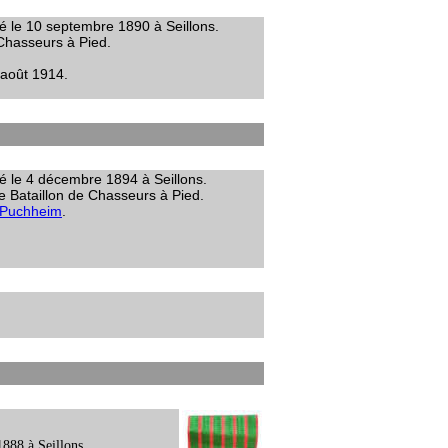
né le 10 septembre 1890 à Seillons.
 Chasseurs à Pied.
 août 1914.
né le 4 décembre 1894 à Seillons.
me Bataillon de Chasseurs à Pied.
Puchheim
.
1888 à Seillons.