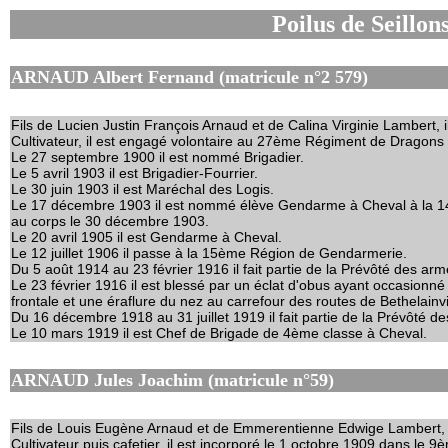
Poilus de Seillon
ARNAUD Albert Fernand (matricule n°2 579)
Fils de Lucien Justin François Arnaud et de Calina Virginie Lambert, il
Cultivateur, il est engagé volontaire au 27ème Régiment de Dragons 
Le 27 septembre 1900 il est nommé Brigadier.
Le 5 avril 1903 il est Brigadier-Fourrier.
Le 30 juin 1903 il est Maréchal des Logis.
Le 17 décembre 1903 il est nommé élève Gendarme à Cheval à la 14
au corps le 30 décembre 1903.
Le 20 avril 1905 il est Gendarme à Cheval.
Le 12 juillet 1906 il passe à la 15ème Région de Gendarmerie.
Du 5 août 1914 au 23 février 1916 il fait partie de la Prévôté des ar
Le 23 février 1916 il est blessé par un éclat d'obus ayant occasionné 
frontale et une éraflure du nez au carrefour des routes de Bethelain
Du 16 décembre 1918 au 31 juillet 1919 il fait partie de la Prévôté 
Le 10 mars 1919 il est Chef de Brigade de 4ème classe à Cheval.
ARNAUD Jules Joachim (matricule n°59)
Fils de Louis Eugène Arnaud et de Emmerentienne Edwige Lambert, il
Cultivateur puis cafetier, il est incorporé le 1 octobre 1909 dans le