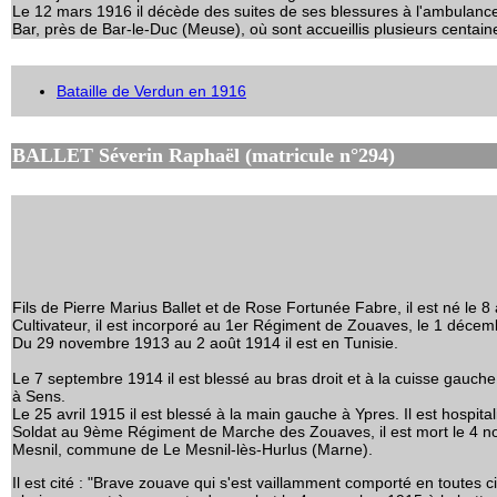
Le 12 mars 1916 il décède des suites de ses blessures à l'ambulance
Bar, près de Bar-le-Duc (Meuse), où sont accueillis plusieurs centa
Bataille de Verdun en 1916
BALLET Séverin Raphaël (matricule n°294)
Fils de Pierre Marius Ballet et de Rose Fortunée Fabre, il est né le 
Cultivateur, il est incorporé au 1er Régiment de Zouaves, le 1 déce
Du 29 novembre 1913 au 2 août 1914 il est en Tunisie.
Le 7 septembre 1914 il est blessé au bras droit et à la cuisse gauche 
à Sens.
Le 25 avril 1915 il est blessé à la main gauche à Ypres. Il est hospital
Soldat au 9ème Régiment de Marche des Zouaves, il est mort le 4 n
Mesnil, commune de Le Mesnil-lès-Hurlus (Marne).
Il est cité : "Brave zouave qui s'est vaillamment comporté en toutes 