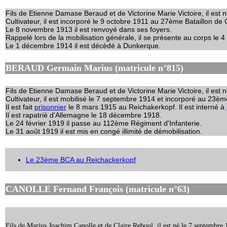
Fils de Etienne Damase Beraud et de Victorine Marie Victoire, il est 
Cultivateur, il est incorporé le 9 octobre 1911 au 27ème Bataillon de
Le 8 novembre 1913 il est renvoyé dans ses foyers.
Rappelé lors de la mobilisation générale, il se présente au corps le 4
Le 1 décembre 1914 il est décèdé à Dunkerque.
BERAUD Germain Marius (matricule n°815)
Fils de Etienne Damase Beraud et de Victorine Marie Victoire, il est 
Cultivateur, il est mobilisé le 7 septembre 1914 et incorporé au 23è
Il est fait
prisonnier
le 8 mars 1915 au Reichakerkopf. Il est interné à
Il est rapatrié d'Allemagne le 18 décembre 1918.
Le 24 février 1919 il passe au 112ème Régiment d'Infanterie.
Le 31 août 1919 il est mis en congé illimité de démobilisation.
Le 23ème BCA au Reichackerkopf
CANOLLE Fernand François (matricule n°63)
Fils de Marius Joachim Canolle et de Claire Reboul, il est né le 7 septembre 