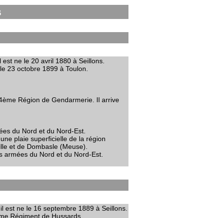
s
 est ne le 20 avril 1880 à Seillons.
le 23 octobre 1899 à Toulon.
ème Région de Gendarmerie. Il arrive
mées du Nord et du Nord-Est.
une plaie superficielle de la région
ville et de Dombasle (Meuse).
des armées du Nord et du Nord-Est.
 est ne le 16 septembre 1889 à Seillons.
 9ème Régiment de Hussards.