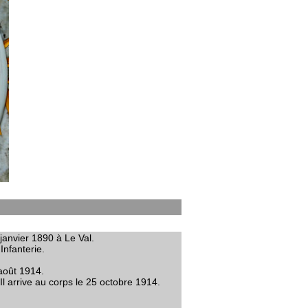
janvier 1890 à Le Val.
Infanterie.
 août 1914.
Il arrive au corps le 25 octobre 1914.