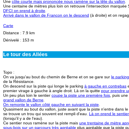
Une
côte courte mais prononcée nous ramène sur la tête du vallon
.
Une centaine de mètres plus loin on retrouve l'intersection marquée
DFCI on prend à droite
.
Arrivé dans le vallon de Francon on le descend
(à droite) et on rega
Carte
Distance : 7.9 km
Dénivelé : 153 m
Le tour des Allées
Topo :
On va jusqu'au bout du chemin de Berne et on se gare sur
le parkin
de la Résistance.
On descend sur la piste qui longe le parking
à gauche en contrebas
e
premier virage à gauche à angle droit. Là on la quitte
pour prendre un
Un peu plus loin le sentier
coupe la piste une première fois
, puis une
grand vallon de Berne
.
On remonte le vallon côté gauche en suivant la piste
.
Quasiment au bout du vallon, juste avant que la piste n'entre dans le 
se trouve un trou qui souvent est rempli d'eau.
Là on prend le sentie
(lorsqu'il y a de l'eau).
Ce sentier nous ramène sur la piste mais
une trentaine de mètre apr
sous-bois sur un parcours très agréable
plus agréable que la piste qu'