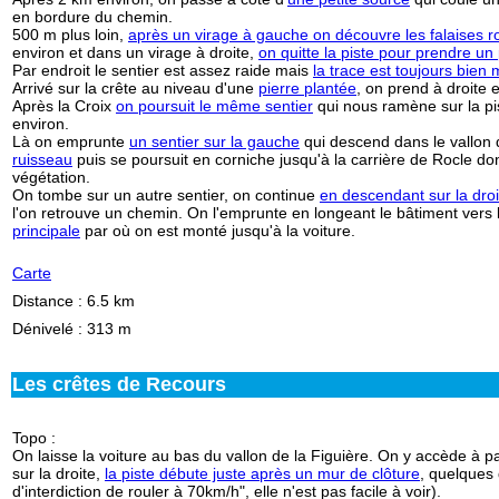
en bordure du chemin.
500 m plus loin,
après un virage à gauche on découvre les falaises 
environ et dans un virage à droite,
on quitte la piste pour prendre un 
Par endroit le sentier est assez raide mais
la trace est toujours bien
Arrivé sur la crête au niveau d'une
pierre plantée
, on prend à droite
Après la Croix
on poursuit le même sentier
qui nous ramène sur la pi
environ.
Là on emprunte
un sentier sur la gauche
qui descend dans le vallon
ruisseau
puis se poursuit en corniche jusqu'à la carrière de Rocle do
végétation.
On tombe sur un autre sentier, on continue
en descendant sur la droi
l'on retrouve un chemin. On l'emprunte en longeant le bâtiment vers
principale
par où on est monté jusqu'à la voiture.
Carte
Distance : 6.5 km
Dénivelé : 313 m
Les crêtes de Recours
Topo
:
On laisse la voiture au bas du vallon de la Figuière
. On y accède à par
sur la droite,
la piste débute juste après un mur de clôture
, quelques 
d'interdiction de rouler à 70km/h", elle n'est pas facile à voir).