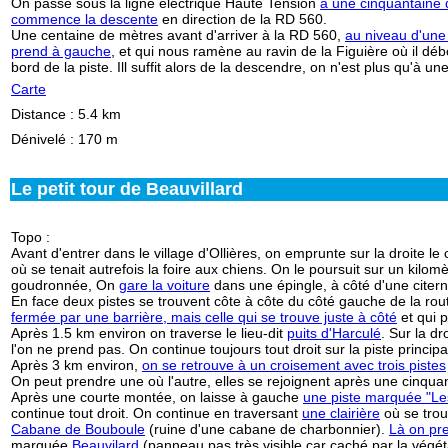
On passe sous la ligne électrique Haute Tension
à une cinquantaine 
commence la descente
en direction de la RD 560.
Une centaine de mètres avant d'arriver à la RD 560,
au niveau d'une 
prend à gauche
, et qui nous ramène au ravin de la Figuière où il d
bord de la piste. Ill suffit alors de la descendre, on n'est plus qu'à 
Carte
Distance
: 5.4 km
Dénivelé
: 170 m
Le petit tour de Beauvillard
Topo
:
Avant d'entrer dans le village d'Ollières, on emprunte sur la droite le
où se tenait autrefois la foire aux chiens. On le poursuit sur un kilom
goudronnée, On
gare la voiture
dans une épingle, à côté d'une citer
En face deux pistes se trouvent côte à côte du côté gauche de la rou
fermée par une barrière, mais celle qui se trouve juste à côté
et qui p
Après 1.5 km environ on traverse le lieu-dit
puits d'Harculé
. Sur la d
l'on ne prend pas. On continue toujours tout droit sur la piste principa
Après 3 km environ,
on se retrouve à un croisement avec trois pistes
On peut prendre une où l'autre, elles se rejoignent après une cinqua
Après une courte montée, on laisse à gauche
une piste marquée "Le
continue tout droit. On continue en traversant
une clairière
où se tro
Cabane de Bouboule
(ruine d'une cabane de charbonnier).
Là on pre
marquée
Beauvilard
(panneau pas très visible car caché par la végét