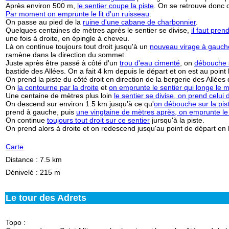
Après environ 500 m,
le sentier coupe la piste
. On se retrouve donc 
Par moment on emprunte le lit d'un ruisseau
.
On passe au pied de la
ruine d'une cabane de charbonnier
.
Quelques centaines de mètres après le sentier se divise,
il faut pren
une fois à droite, en épingle à cheveu.
Là on continue toujours tout droit jusqu'à un
nouveau virage à gauch
ramène dans la direction du sommet.
Juste après être passé à côté d'un
trou d'eau cimenté
, on
débouche s
bastide des Allées. On a fait 4 km depuis le départ et on est au point 
On prend la piste du côté droit en direction de la bergerie des Allées
On
la contourne par la droite
et
on emprunte le sentier qui longe le m
Une centaine de mètres plus loin
le sentier se divise, on prend celui 
On descend sur environ 1.5 km jusqu'à ce qu'
on débouche sur la pist
prend à gauche, puis
une vingtaine de mètres après, on emprunte le 
On continue
toujours tout droit sur ce sentier
jursqu'à la piste.
On prend alors à droite et on redescend jusqu'au point de départ en
Carte
Distance : 7.5 km
Dénivelé : 215 m
Le tour des Adrets
Topo :