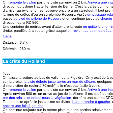
On
remonte le vallon
par une piste sur environ 2 km,
Arrivé à une int
direction du pylone Haute Tension de Berne. C'est la partie qui mont
d'arriver au pylone, on se retrouve encore à un carrefour. Il faut prend
la ligne de crêtes d'où on surplombe Recours. Après
un passage rela
passe
au pied du pylone de Recours
et on continue jusqu'au
chemin
direction de la RD 560.
Une centaine de mètres avant d'atteindre la route
on quitte le chem
droite, parallèle à la route, grâce auquel
on revient au point de dépar
Carte
Distance
: 6.7 km
Dénivelé
: 230 m
La crête du Rolland
Topo
:
On laisse la voiture au bas du vallon de la Figuière
. On y accède à par
sur la droite,
la piste débute juste après un mur de clôture
, quelques 
d'interdiction de rouler à 70km/h", elle n'est pas facile à voir).
On
remonte le vallon
par une piste sur environ 2 km.
Arrivé à une in
Après environ 500 m, on arrive au jas de la Villone. Il est situé du côté
par des arbres et enfoui sous la végétation
, derrière une citerne DFC
Tout de suite après le jas la piste se divise,
il faut prendre à gauche
,
encore une fois à gauche
.
On continue toujours sur la même piste sur une portion relativement p