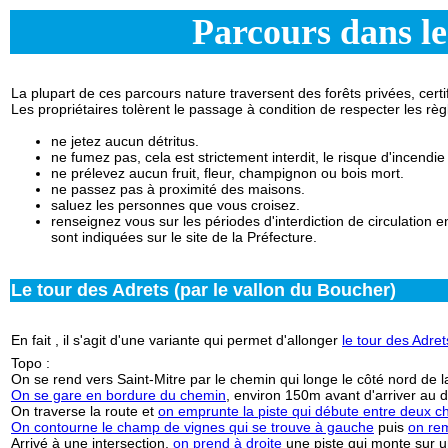
Parcours dans le
La plupart de ces parcours nature traversent des forêts privées, certi
Les propriétaires tolèrent le passage à condition de respecter les rè
ne jetez aucun détritus.
ne fumez pas, cela est strictement interdit, le risque d'incendie
ne prélevez aucun fruit, fleur, champignon ou bois mort.
ne passez pas à proximité des maisons.
saluez les personnes que vous croisez.
renseignez vous sur les périodes d'interdiction de circulation e
sont indiquées sur le site de la Préfecture.
Le tour des Adrets (par le vallon du Boucher)
En fait , il s'agit d'une variante qui permet d'allonger
le tour des Adret
Topo :
On se rend vers Saint-Mitre par le chemin qui longe le côté nord de la
On se gare en bordure du chemin
, environ 150m avant d'arriver au 
On traverse la route et
on emprunte la piste qui débute entre deux 
On contourne le champ de vignes qui se trouve à gauche
puis
on rem
Arrivé à une intersection,
on prend à droite
une piste qui monte sur u