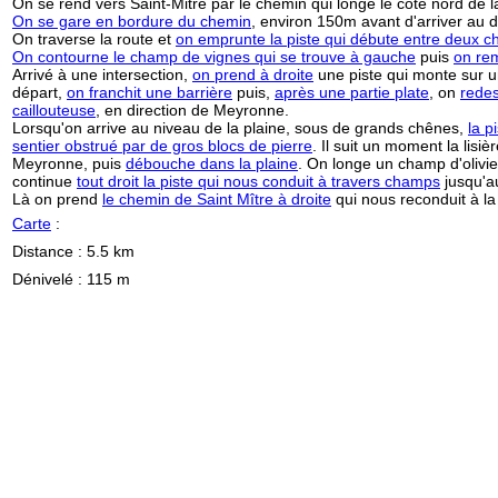
On se rend vers Saint-Mitre par le chemin qui longe le côté nord de la
On se gare en bordure du chemin
, environ 150m avant d'arriver au 
On traverse la route et
on emprunte la piste qui débute entre deux 
On contourne le champ de vignes qui se trouve à gauche
puis
on rem
Arrivé à une intersection,
on prend à droite
une piste qui monte sur u
départ,
on franchit une barrière
puis,
après une partie plate
, on
redes
caillouteuse
, en direction de Meyronne.
Lorsqu'on arrive au niveau de la plaine, sous de grands chênes,
la p
sentier obstrué par de gros blocs de pierre
. Il suit un moment la lisi
Meyronne, puis
débouche dans la plaine
. On longe un champ d'olivi
continue
tout droit la piste qui nous conduit à travers champs
jusqu'a
Là on prend
le chemin de Saint Mître à droite
qui nous reconduit à la 
Carte
:
Distance : 5.5 km
Dénivelé : 115 m