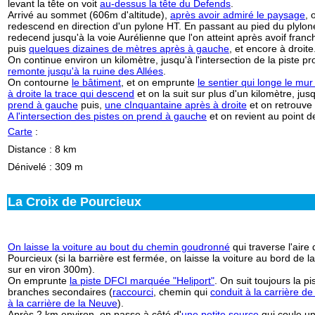
levant la tête on voit
au-dessus la tête du Defends
.
Arrivé au sommet (606m d'altitude),
après avoir admiré le paysage
, 
redescend en direction d'un pylone HT. En passant au pied du plylone,
redecend jusqu'à la voie Aurélienne que l'on atteint après avoif franc
puis
quelques dizaines de mètres après à gauche
, et encore à droite
On continue environ un kilomètre, jusqu'à l'intersection de la piste 
remonte jusqu'à la ruine des Allées
.
On contourne
le bâtiment
, et on emprunte
le sentier qui longe le mu
à droite la trace qui descend
et on la suit sur plus d'un kilomètre, j
prend à gauche
puis,
une cInquantaine après à droite
et on retrouve 
A l'intersection des pistes on prend à gauche
et on revient au point d
Carte
:
Distance : 8 km
Dénivelé : 309 m
La Croix de Pourcieux
On laisse la voiture au bout du chemin goudronné
qui traverse l'aire
Pourcieux (si la barrière est fermée, on laisse la voiture au bord de l
sur en viron 300m).
On emprunte
la piste DFCI marquée "Heliport"
. On suit toujours la 
branches secondaires (
raccourci
, chemin qui
conduit à la carrière de
à la carrière de la Neuve
).
Après 2 km environ, on passe à côté d'
une petite source
qui coule un