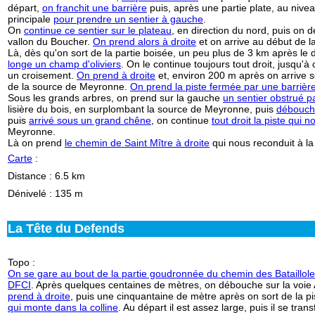
départ,
on franchit une barrière
puis, après une partie plate, au niveau
principale
pour prendre un sentier à gauche
.
On
continue ce sentier sur le plateau
, en direction du nord, puis on 
vallon du Boucher.
On prend alors à droite
et on arrive au début de la
Là, dès qu'on sort de la partie boisée, un peu plus de 3 km après le 
longe un champ d'oliviers
. On le continue toujours tout droit, jusqu'
un croisement.
On prend à droite
et, environ 200 m après on arrive 
de la source de Meyronne.
On prend la piste fermée par une barrièr
Sous les grands arbres, on prend sur la gauche
un sentier obstrué p
lisière du bois, en surplombant la source de Meyronne, puis
débouche
puis
arrivé sous un grand chêne
, on continue
tout droit la piste qui
Meyronne.
Là on prend
le chemin de Saint Mître à droite
qui nous reconduit à la 
Carte
:
Distance : 6.5 km
Dénivelé : 135 m
La Tête du Defends
Topo
:
On se gare au bout de la partie goudronnée du chemin des Batailloles
DFCI
. Après quelques centaines de mètres, on débouche sur la voie A
prend à droite
, puis une cinquantaine de mètre après on sort de la p
qui monte dans la colline
. Au départ il est assez large, puis il se tra