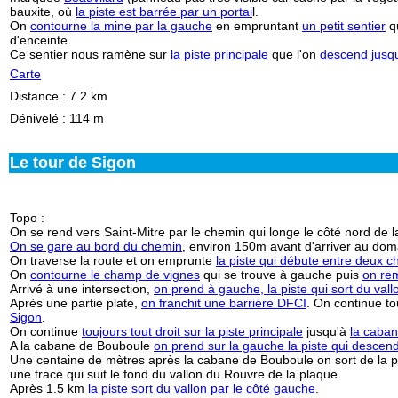
bauxite, où
la piste est barrée par un portai
l.
On
contourne la mine par la gauche
en empruntant
un petit sentier
qu
d'enceinte.
Ce sentier nous ramène sur
la piste principale
que l'on
descend jusqu
Carte
Distance : 7.2 km
Dénivelé : 114 m
Le tour de Sigon
Topo :
On se rend vers Saint-Mitre par le chemin qui longe le côté nord de la
On se gare au bord du chemin
, environ 150m avant d'arriver au dom
On traverse la route et on emprunte
la piste qui débute entre deux 
On
contourne le champ de vignes
qui se trouve à gauche puis
on rem
Arrivé à une intersection,
on prend à gauche, la piste qui sort du vall
Après une partie plate,
on franchit une barrière DFCI
. On continue to
Sigon
.
On continue
toujours tout droit sur la piste principale
jusqu'à
la caba
A la cabane de Bouboule
on prend sur la gauche la piste qui descen
Une centaine de mètres après la cabane de Bouboule on sort de la pi
une trace qui suit le fond du vallon du Rouvre de la plaque
.
Après 1.5 km
la piste sort du vallon par le côté gauche
.